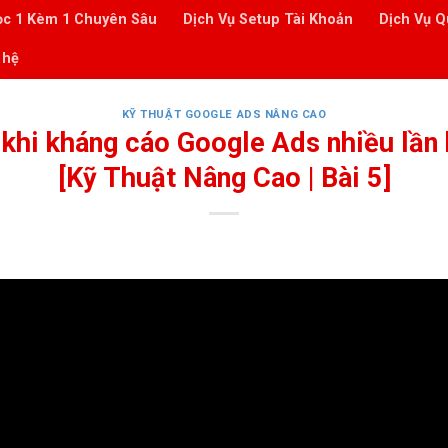
ọc 1 Kèm 1 Chuyên Sâu
Dịch Vụ Setup Tài Khoản
Dịch Vụ Q
 hệ
KỸ THUẬT GOOGLE ADS NÂNG CAO
 khi kháng cáo Google Ads nhiều lần
[Kỹ Thuật Nâng Cao | Bài 5]