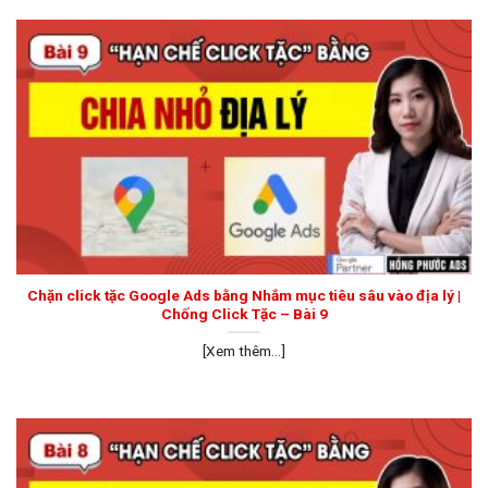
Chặn click tặc Google Ads bằng Nhắm mục tiêu sâu vào địa lý |
Chống Click Tặc – Bài 9
[Xem thêm...]