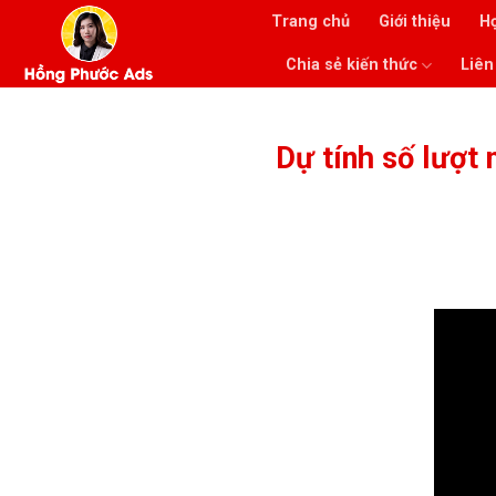
Skip
Trang chủ
Giới thiệu
H
to
Chia sẻ kiến thức
Liên
content
Dự tính số lượt