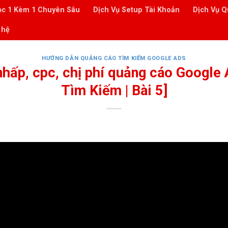
ọc 1 Kèm 1 Chuyên Sâu
Dịch Vụ Setup Tài Khoản
Dịch Vụ Q
 hệ
HƯỚNG DẪN QUẢNG CÁO TÌM KIẾM GOOGLE ADS
 nhấp, cpc, chị phí quảng cáo Google
Tìm Kiếm | Bài 5]